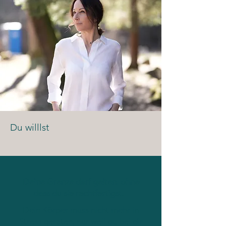
Du willlst
Deine Grenze darf gelten, ohne
dass du sie rechtfertigst.
Dein Körper muss nicht mehr in
Stress geraten, nur weil du bei dir