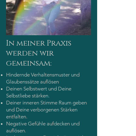
In meiner Praxis
werden wir
gemeinsam:
Hindernde Verhaltensmuster und
Glaubenssätze auflösen
Deinen Selbstwert und Deine
Selbstliebe stärken.
Deiner inneren Stimme Raum geben
und Deine verborgenen Stärken
entfalten.
Negative Gefühle aufdecken und
auflösen.