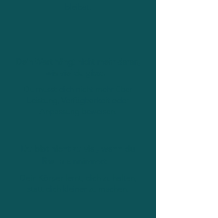
bleibst.
Dein Wert hängt nicht mehr daran,
wie viel du gibst.
Du musst dich nicht mehr über
Leistung, Verfügbarkeit oder
Anpassung beweisen.
Du bist nicht zu viel, wenn du
Raum einnimmst.
Dein Körper lernt, dich zu halten,
statt dich kleiner zu machen.